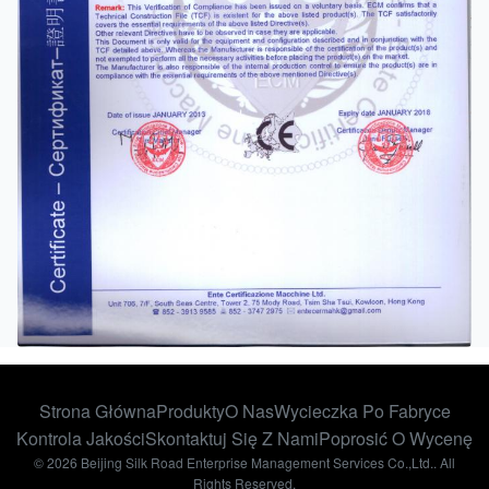
Strona Główna
Produkty
O Nas
Wycieczka Po Fabryce
Kontrola Jakości
Skontaktuj Się Z Nami
Poprosić O Wycenę
© 2026 Beijing Silk Road Enterprise Management Services Co.,Ltd.. All
Rights Reserved.